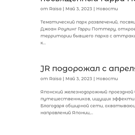
от
Raisa
|
Май 3, 2023
|
Новости
Тематический парк развлечений, посв
Джоан Роулинг Гарри Поттеру, откро
территории бывшего парка с аттракци
к...
JR подорожал с апрел
от
Raisa
|
Май 3, 2023
|
Новости
Японский железнодорожный проездной 
путешественников, ищущих эффектив
Благодаря обширной сети, охватываю
направлений Японии,...