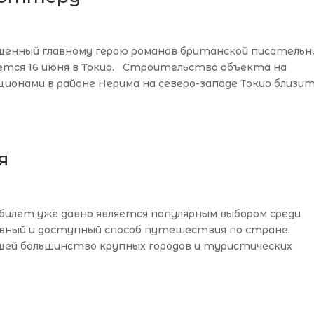
ященный главному герою романов британской писатель
ется 16 июня в Токио. Строительство объекта на
онами в районе Нерима на северо-западе Токио близи
я
билет уже давно является популярным выбором среди
ный и доступный способ путешествия по стране.
щей большинство крупных городов и туристических