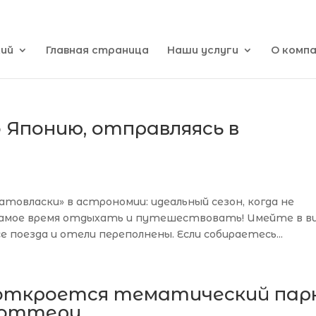
кий
Главная страница
Наши услуги
О комп
 Японию, отправляясь в
атовласки» в астрономии: идеальный сезон, когда не
 Самое время отдыхать и путешествовать! Имейте в ви
е поезда и отели переполнены. Если собираетесь...
откроется тематический парк
Поттеру