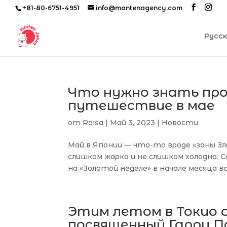
+81-80-6751-4951
info@mantenagency.com
Русс
Что нужно знать про
путешествие в мае
от
Raisa
|
Май 3, 2023
|
Новости
Май в Японии — что-то вроде «зоны Зл
слишком жарко и не слишком холодно.
на «Золотой неделе» в начале месяца вс
Этим летом в Токио 
посвященный Гарри 