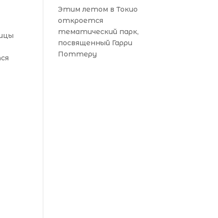
Этим летом в Токио
откроется
тематический парк,
ницы
посвященный Гарри
Поттеру
тся