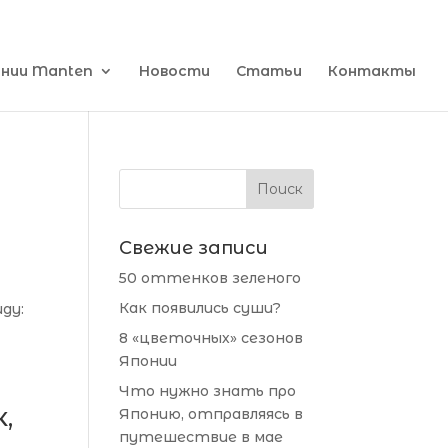
ании Manten
Новости
Статьи
Контакты
Свежие записи
50 оттенков зеленого
Как появились суши?
ду:
8 «цветочных» сезонов
Японии
Что нужно знать про
,
Японию, отправляясь в
путешествие в мае