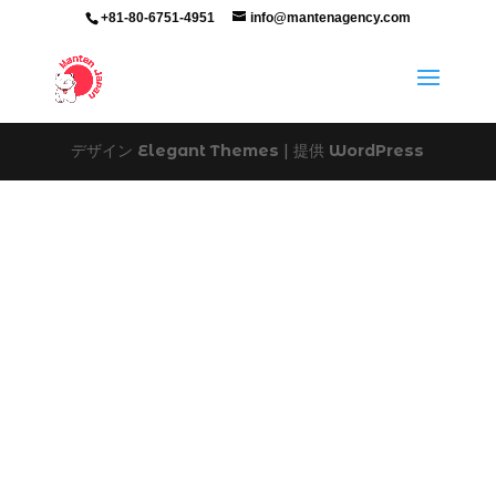
+81-80-6751-4951
info@mantenagency.com
デザイン
Elegant Themes
| 提供
WordPress